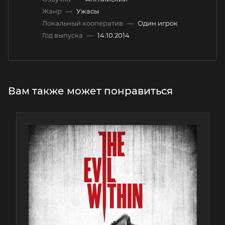
Жанр
—
Ужасы
Локальный кооператив
—
Один игрок
Год выпуска
—
14.10.2014
Вам также может понравиться