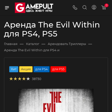
0
Аренда The Evil Within
для PS4, PS5
—
—
—
Главная
Каталог
Арендовать Триллеры
Аренда The Evil Within для PS4 и
Хит
Акция
для PS4
для PS5
38730