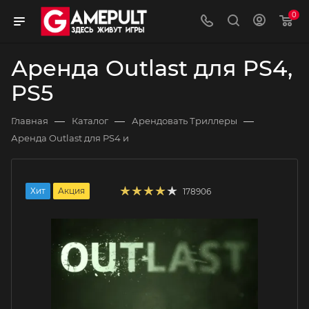
0
Аренда Outlast для PS4,
PS5
—
—
—
Главная
Каталог
Арендовать Триллеры
Аренда Outlast для PS4 и
Хит
Акция
178906