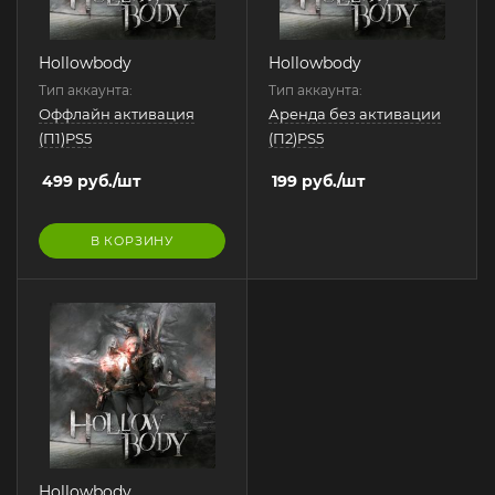
Hollowbody
Hollowbody
Тип аккаунта:
Тип аккаунта:
Оффлайн активация
Аренда без активации
(П1)PS5
(П2)PS5
499
руб.
/шт
199
руб.
/шт
В КОРЗИНУ
Hollowbody