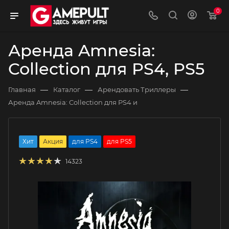
0
Аренда Amnesia:
Collection для PS4, PS5
—
—
—
Главная
Каталог
Арендовать Триллеры
Аренда Amnesia: Collection для PS4 и
Хит
Акция
для PS4
для PS5
14323