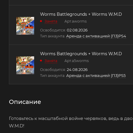
Worms Battlegrounds + Worms W.M.D
Занята
Арт.
aworms
02.08.2026
Освободится:
Аренда с активацией (П3)PS4
Тип аккаунта:
Worms Battlegrounds + Worms W.M.D
Занята
Арт.
a5worms
24.08.2026
Освободится:
Аренда с активацией (П3)PS5
Тип аккаунта:
Описание
Готовьтесь к масштабной войне червяков, ведь в д
W.M.D!