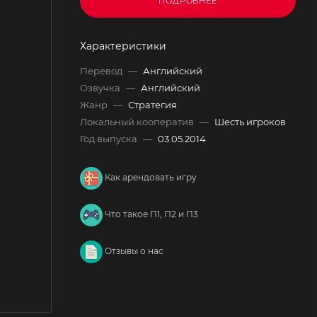
ПОДРОБНЕЕ
Характеристики
Перевод
—
Английский
Озвучка
—
Английский
Жанр
—
Стратегия
Локальный кооператив
—
Шесть игроков
Год выпуска
—
03.05.2014
Как арендовать игру
Что такое П1, П2 и П3
Отзывы о нас