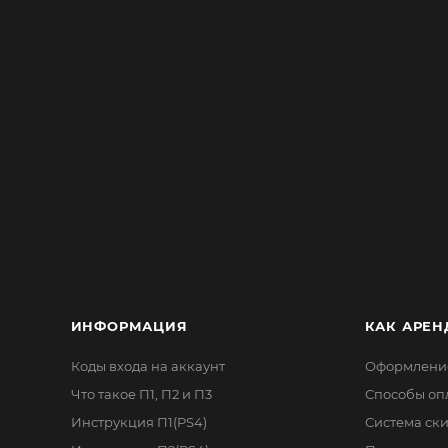
ИНФОРМАЦИЯ
КАК АРЕН
Коды входа на аккаунт
Оформление
Что такое П1, П2 и П3
Способы оп
Инструкция П1(PS4)
Система ск