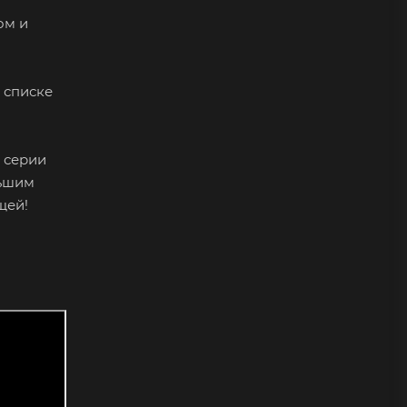
ом и
 списке
 серии
льшим
щей!