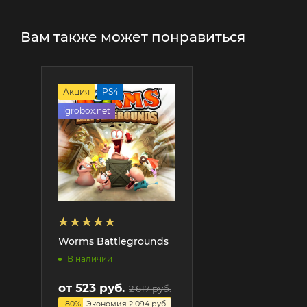
Вам также может понравиться
Акция
PS4
igrobox.net
Worms Battlegrounds
В наличии
от
523 руб.
2 617 руб.
-
80
%
Экономия
2 094 руб.