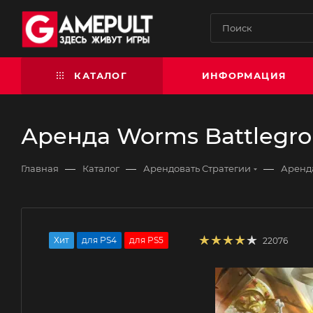
КАТАЛОГ
ИНФОРМАЦИЯ
Аренда Worms Battlegro
—
—
—
Главная
Каталог
Арендовать Стратегии
Аренда
Хит
для PS4
для PS5
22076