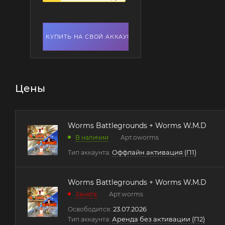
КУПИТЬ НА СВОЙ АККАУНТ
Цены
Worms Battlegrounds + Worms W.M.D
В наличии
Арт.
oworms
Оффлайн активация (П1)
Тип аккаунта:
Worms Battlegrounds + Worms W.M.D
Занята
Арт.
worms
23.07.2026
Освободится:
Аренда без активации (П2)
Тип аккаунта: