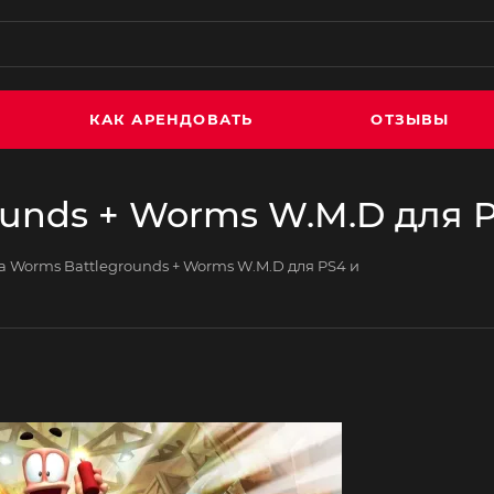
КАК АРЕНДОВАТЬ
ОТЗЫВЫ
unds + Worms W.M.D для P
 Worms Battlegrounds + Worms W.M.D для PS4 и