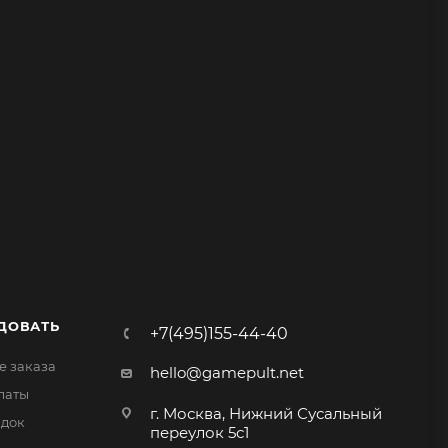
ДОВАТЬ
+7(495)155-44-40
 заказа
hello@gamepult.net
латы
г. Москва, Нижний Сусальный
идок
переулок 5с1