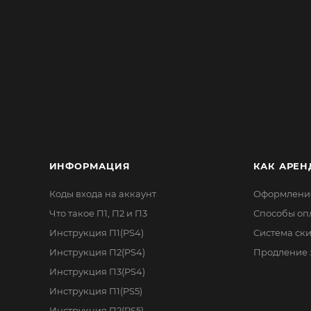
ИНФОРМАЦИЯ
КАК АРЕН
Коды входа на аккаунт
Оформление
Что такое П1, П2 и П3
Способы оп
Инструкция П1(PS4)
Система ск
Инструкция П2(PS4)
Продление 
Инструкция П3(PS4)
Инструкция П1(PS5)
Инструкция П2(PS5)