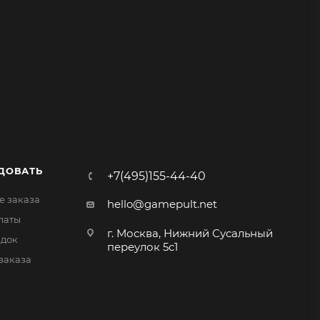
ДОВАТЬ
+7(495)155-44-40
 заказа
hello@gamepult.net
латы
г. Москва, Нижний Сусальный
идок
переулок 5с1
заказа