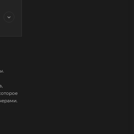
ы.
а,
которое
тнерами.