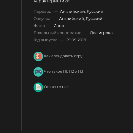
Характеристики
Перевод
—
Английский, Русский
Озвучка
—
Английский, Русский
Жанр
—
Спорт
Локальный кооператив
—
Два игрока
Год выпуска
—
29.09.2016
Как арендовать игру
Что такое П1, П2 и П3
Отзывы о нас