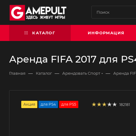
КАТАЛОГ
ИНФОРМАЦИЯ
Аренда FIFA 2017 для PS
—
—
—
Главная
Каталог
Арендовать Спорт
Аренда FIF
Акция
для PS4
для PS5
182181