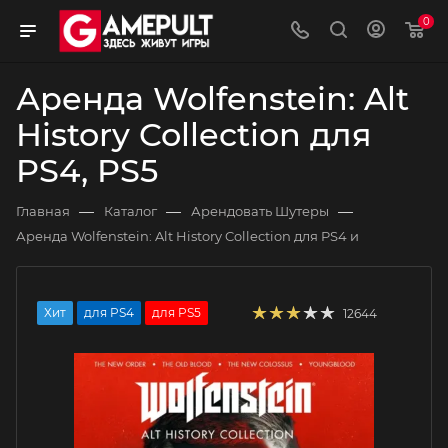
0
Аренда Wolfenstein: Alt
History Collection для
PS4, PS5
—
—
—
Главная
Каталог
Арендовать Шутеры
Аренда Wolfenstein: Alt History Collection для PS4 и
Хит
для PS4
для PS5
12644