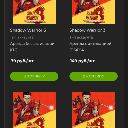
Shadow Warrior 3
Shadow Warrior 3
Тип аккаунта:
Тип аккаунта:
Аренда без активации
Аренда с активацией
(П2)
(П3)PS4
79
руб.
/шт
149
руб.
/шт
В КОРЗИНУ
В КОРЗИНУ