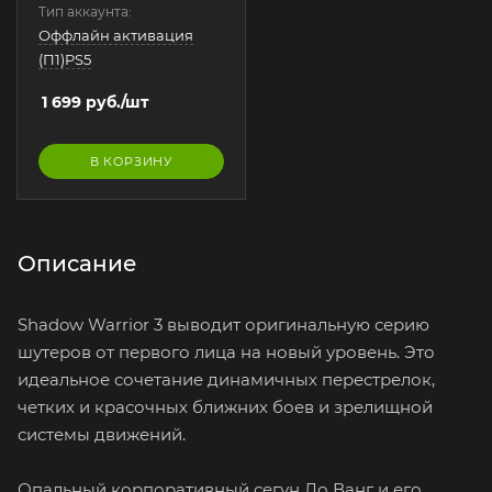
Тип аккаунта:
Оффлайн активация
(П1)PS5
1 699
руб.
/шт
В КОРЗИНУ
Описание
Shadow Warrior 3 выводит оригинальную серию
шутеров от первого лица на новый уровень. Это
идеальное сочетание динамичных перестрелок,
четких и красочных ближних боев и зрелищной
системы движений.
Опальный корпоративный сегун Ло Ванг и его