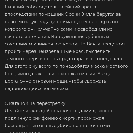
бывший работодатель, злейший враг, а
впоследствии помощник Орочи Зилла берутся за
невозможную задачу: поймать древнего дракона,
которого они случайно сами и освободили из
вечного заточения. Вооружившись убойным
сочетанием клинков и стволов, Ло Вангу предстоит
пройти через неизведанные края, выследить
темного зверя и вновь предотвратить конец света.
Для этого ему всего-то понадобятся маска мертвого
бога, яйцо дракона и немножко магии. А еще
достаточно огневой мощи, чтобы сдержать
надвигающийся катаклизм.
С катаной на перестрелку
Делайте из каждой схватки с ордами демонов
подлинную симфонию смерти, перемежая
беспощадный огонь с убийственно-точными
ударами катаны.