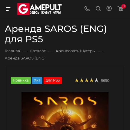
0
Аренда SAROS (ENG)
для PS5
—
—
—
Главная
Каталог
Арендовать Шутеры
Аренда SAROS (ENG)
Новинка
Хит
для PS5
9690