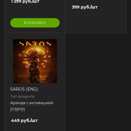
1 299
руб.
/шт
399
руб.
/шт
В КОРЗИНУ
SAROS (ENG)
Тип аккаунта:
Аренда с активацией
(П3)PS5
449
руб.
/шт