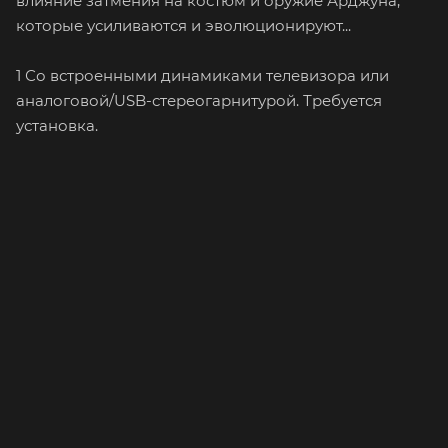
влияние затмения на костюм и оружие Арджуна,
которые усиливаются и эволюционируют...
1 Со встроенными динамиками телевизора или
аналоговой/USB-стереогарнитурой. Требуется
установка.