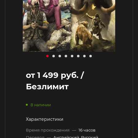
от
1 499 руб.
/
Безлимит
В наличии
Характеристики
Время прохождения
—
16 часов
Перевод
—
Английский, Русский