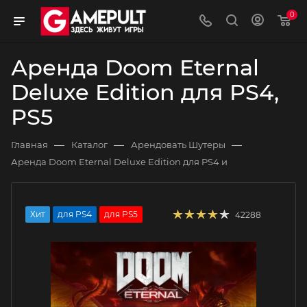
0
Аренда Doom Eternal
Deluxe Edition для PS4,
PS5
—
—
—
Главная
Каталог
Арендовать Шутеры
Аренда Doom Eternal Deluxe Edition для PS4 и
Хит
для PS4
для PS5
42288