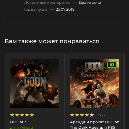
Локальный кооператив
—
Два игрока
Год выпуска
—
25.07.2019
Вам также может понравиться
83
15722
DOOM 3
Аренда и прокат DOOM:
The Dark Ages для PS5
В наличии