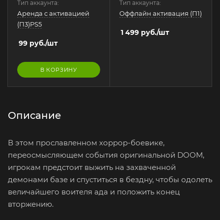
Тип аккаунта:
Тип аккаунта:
Аренда с активацией
Оффлайн активация (П1)
(П3)PS5
1 499
руб.
/шт
99
руб.
/шт
В КОРЗИНУ
Описание
В этом прославленном хоррор-боевике,
переосмысляющем события оригинальной DOOM,
игрокам предстоит выжить на захваченной
демонами базе и спуститься в бездну, чтобы одолеть
величайшего воителя ада и положить конец
вторжению.