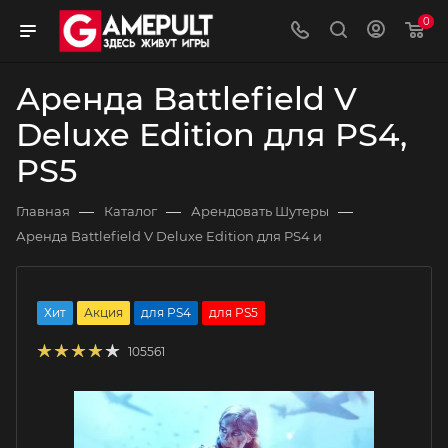
0
Аренда Battlefield V
Deluxe Edition для PS4,
PS5
—
—
—
Главная
Каталог
Арендовать Шутеры
Аренда Battlefield V Deluxe Edition для PS4 и
Хит
Акция
для PS4
для PS5
105561