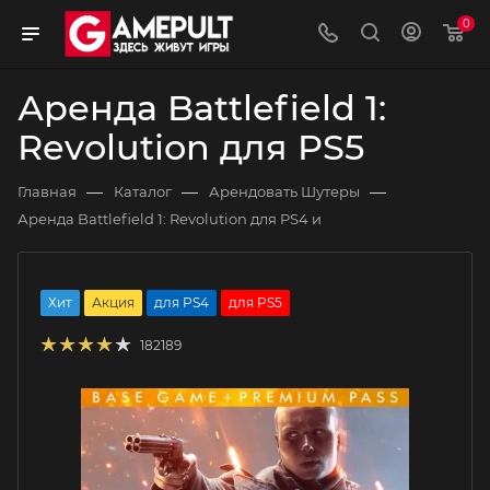
0
Аренда Battlefield 1:
Revolution для PS5
—
—
—
Главная
Каталог
Арендовать Шутеры
Аренда Battlefield 1: Revolution для PS4 и
Хит
Акция
для PS4
для PS5
182189