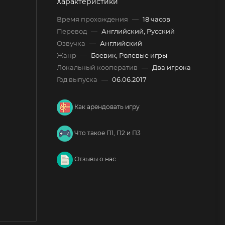
Характеристики
Время прохождения
—
18 часов
Перевод
—
Английский, Русский
Озвучка
—
Английский
Жанр
—
Боевик, Ролевые игры
Локальный кооператив
—
Два игрока
Год выпуска
—
06.06.2017
Как арендовать игру
Что такое П1, П2 и П3
Отзывы о нас