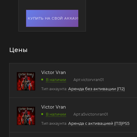
КУПИТЬ НА СВОЙ АККАУНТ
Цены
Victor Vran
В наличии
Арт.
victorvran01
Аренда без активации (П2)
Тип аккаунта:
Victor Vran
В наличии
Арт.
a5victorvran01
Аренда с активацией (П3)PS5
Тип аккаунта: