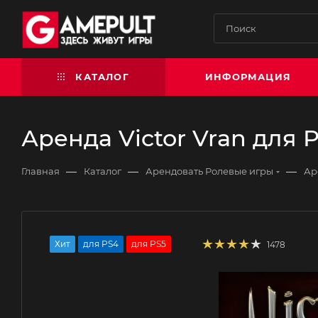
КАТАЛОГ
ИНФОРМАЦИЯ
Аренда Victor Vran для P
—
—
—
Главная
Каталог
Арендовать Ролевые игры
Ар
Хит
для PS4
для PS5
1478