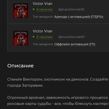
Victor Vran
В наличии
Арт.
avictorvran01
Аренда с активацией (П3)PS4
Тип аккаунта:
Victor Vran
В наличии
Арт.
ovictorvran01
Оффлайн активация (П1)
Тип аккаунта:
Описание
Станьте Виктором, охотником на демонов. Создайте и
города Загоравии.
Огромный арсенал, зависимость игрового процесса
роковые карты судьбы - все, чтобы блеснуть мастерст