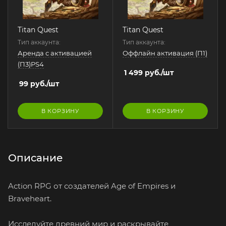
Titan Quest
Titan Quest
Тип аккаунта:
Тип аккаунта:
Аренда с активацией
Оффлайн активация (П1)
(П3)PS4
1 499
руб.
/шт
99
руб.
/шт
В КОРЗИНУ
В КОРЗИНУ
Описание
Action RPG от создателей Age of Empires и
Braveheart.
Исследуйте древний мир и раскрывайте