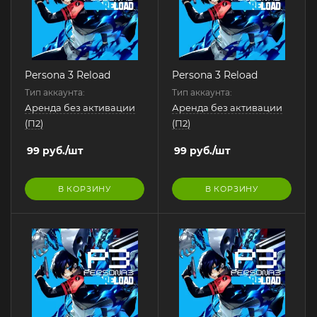
Persona 3 Reload
Persona 3 Reload
Тип аккаунта:
Тип аккаунта:
Аренда без активации
Аренда без активации
(П2)
(П2)
99
руб.
/шт
99
руб.
/шт
В КОРЗИНУ
В КОРЗИНУ