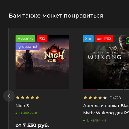
Вам также может понравиться
Новинка
PS5
Хит
для PS5
igrobox.net
214728
Nioh 3
Аренда и прокат Bla
Myth: Wukong для P
В наличии
В наличии
от
7 530 руб.