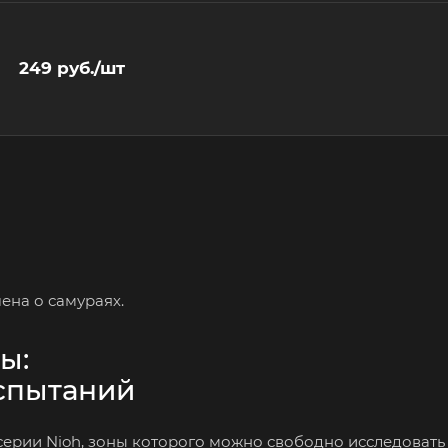
249
руб.
/шт
ена о самураях.
ы:
испытаний
серии Nioh, зоны которого можно свободно исследовать