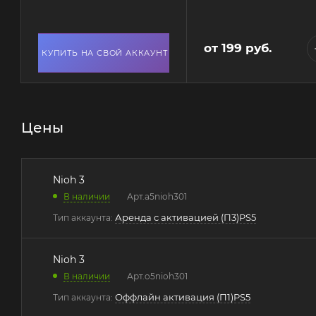
от
199 руб.
КУПИТЬ НА СВОЙ АККАУНТ
Цены
Nioh 3
В наличии
Арт.
a5nioh301
Аренда с активацией (П3)PS5
Тип аккаунта:
Nioh 3
В наличии
Арт.
o5nioh301
Оффлайн активация (П1)PS5
Тип аккаунта: