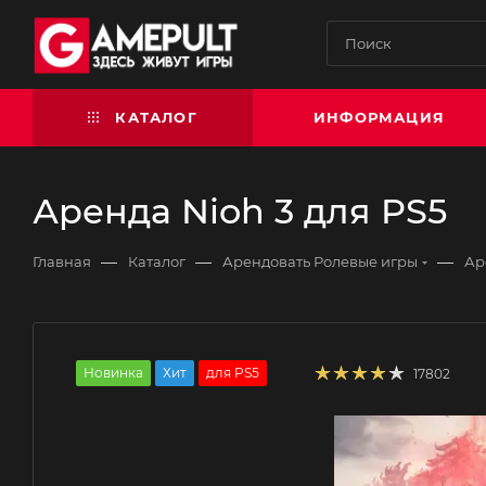
КАТАЛОГ
ИНФОРМАЦИЯ
Аренда Nioh 3 для PS5
—
—
—
Главная
Каталог
Арендовать Ролевые игры
Ар
Новинка
Хит
для PS5
17802