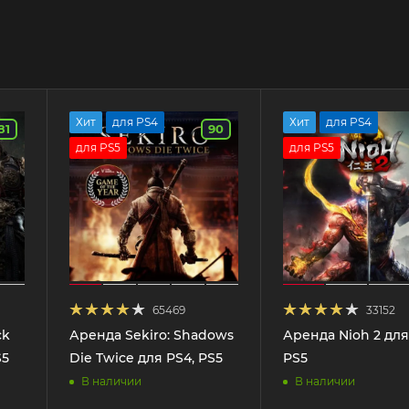
Хит
для PS4
Хит
для PS4
81
90
для PS5
для PS5
65469
33152
ck
Аренда Sekiro: Shadows
Аренда Nioh 2 для
S5
Die Twice для PS4, PS5
PS5
В наличии
В наличии