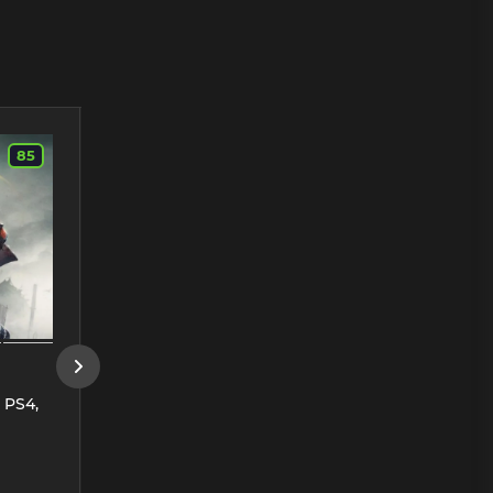
Хит
для PS4
85
88
для PS5
57613
 PS4,
Аренда Nioh Complete
Edition (Все DLC) для
PS4, PS5
В наличии