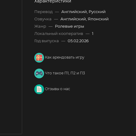
Характеристики
Перевод
—
Английский, Русский
Озвучка
—
Английский, Японский
Жанр
—
Ролевые игры
Локальный кооператив
—
1
Год выпуска
—
05.02.2026
Как арендовать игру
Что такое П1, П2 и П3
Отзывы о нас