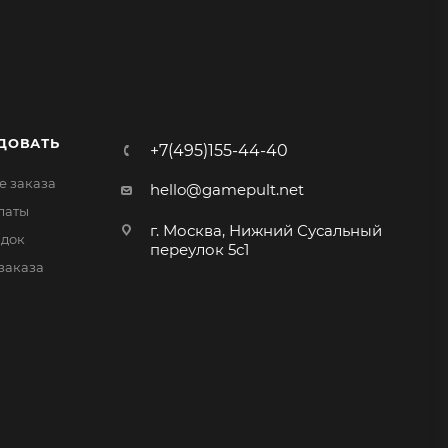
ДОВАТЬ
+7(495)155-44-40
 заказа
hello@gamepult.net
латы
г. Москва, Нижний Сусальный
идок
переулок 5с1
заказа