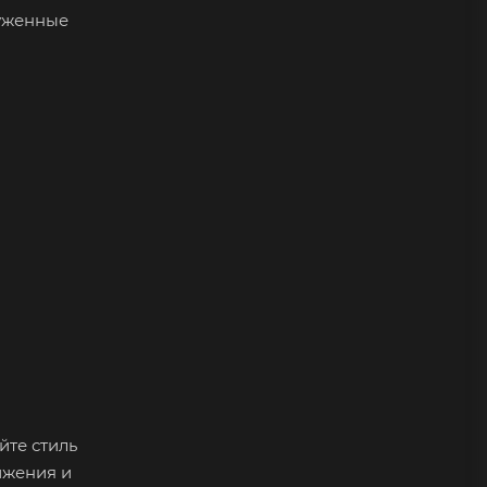
руженные
йте стиль
ижения и