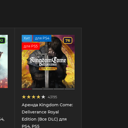
Хит
для PS4
92
76
для PS5
43195
Аренда Kingdom Come:
Deliverance Royal
4,
Edition (Все DLC) для
PS4, PS5