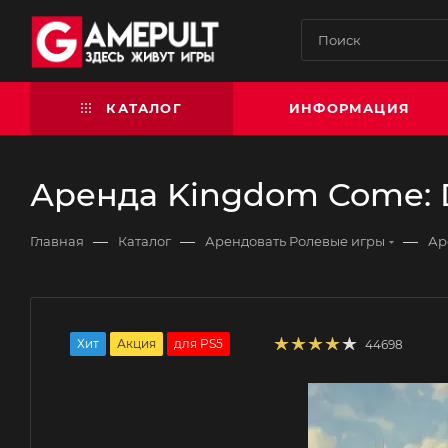
КАТАЛОГ
ИНФОРМАЦИЯ
Аренда Kingdom Come: De
—
—
—
Главная
Каталог
Арендовать Ролевые игры
Ар
Хит
Акция
для PS5
44698