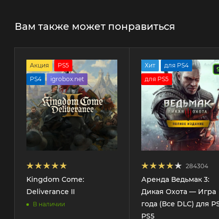
Вам также может понравиться
Акция
PS5
Хит
для PS4
PS4
igrobox.net
для PS5
284304
Kingdom Come:
Аренда Ведьмак 3:
Deliverance II
Дикая Охота — Игра
года (Все DLC) для PS
В наличии
PS5