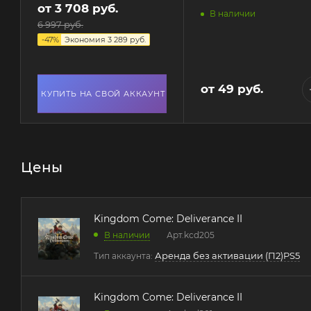
от
3 708 руб.
В наличии
6 997 руб.
-
47
%
Экономия
3 289 руб.
от
49 руб.
КУПИТЬ НА СВОЙ АККАУНТ
Цены
Kingdom Come: Deliverance II
В наличии
Арт.
kcd205
Аренда без активации (П2)PS5
Тип аккаунта:
Kingdom Come: Deliverance II