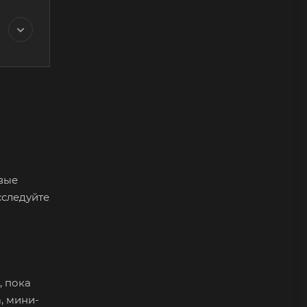
овые
сследуйте
, пока
, мини-