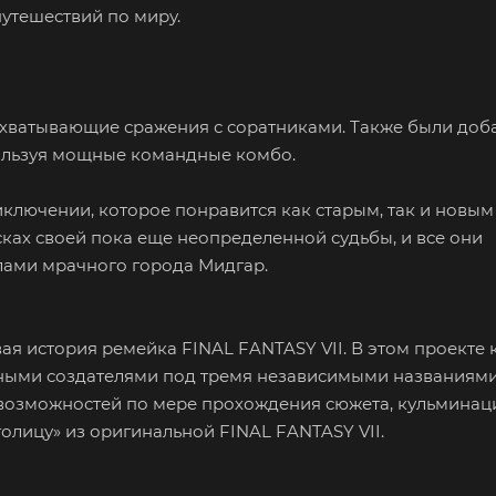
путешествий по миру.
ахватывающие сражения с соратниками. Также были доб
пользуя мощные командные комбо.
ключении, которое понравится как старым, так и новым
сках своей пока еще неопределенной судьбы, и все они
лами мрачного города Мидгар.
я история ремейка FINAL FANTASY VII. В этом проекте 
ными создателями под тремя независимыми названиями.
 возможностей по мере прохождения сюжета, кульминац
олицу» из оригинальной FINAL FANTASY VII.