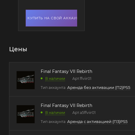
КУПИТЬ НА СВОЙ АККАУНТ
Цены
Final Fantasy VII Rebirth
В наличии
Арт.
ffviir01
Аренда без активации (П2)PS5
Тип аккаунта:
Final Fantasy VII Rebirth
В наличии
Арт.
a5ffviir01
Аренда с активацией (П3)PS5
Тип аккаунта: