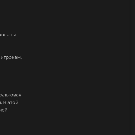
авлены
 игрокам,
культовая
 В этой
ией