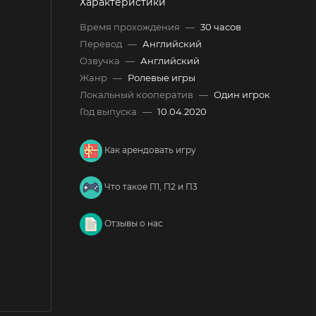
Характеристики
Время прохождения
—
30 часов
Перевод
—
Английский
Озвучка
—
Английский
Жанр
—
Ролевые игры
Локальный кооператив
—
Один игрок
Год выпуска
—
10.04.2020
Как арендовать игру
Что такое П1, П2 и П3
Отзывы о нас