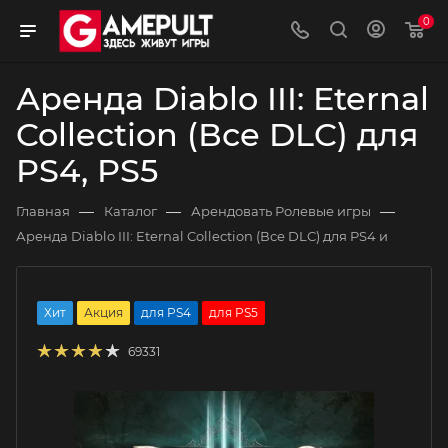
0
Аренда Diablo III: Eternal
Collection (Все DLC) для
PS4, PS5
—
—
—
Главная
Каталог
Арендовать Ролевые игры
Аренда Diablo III: Eternal Collection (Все DLC) для PS4 и
Хит
Акция
для PS4
для PS5
69331