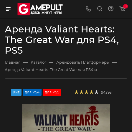
0
Аренда Valiant Hearts:
The Great War для PS4,
PS5
—
—
—
Главная
Каталог
Арендовать Платформеры
Аренда Valiant Hearts: The Great War для PS4 и
Хит
для PS4
для PS5
94393