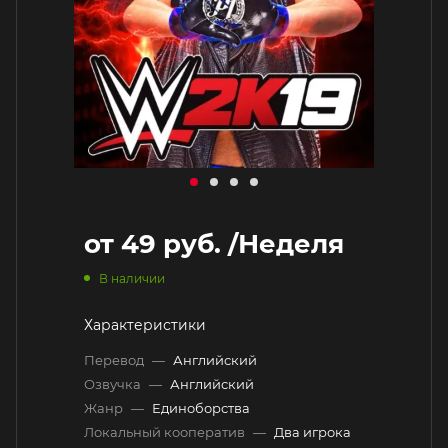
от
49 руб.
/Неделя
В наличии
Характеристики
Перевод
—
Английский
Озвучка
—
Английский
Жанр
—
Единоборства
Локальный кооператив
—
Два игрока