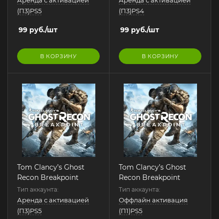
(П3)PS5
(П3)PS4
99
руб.
/шт
99
руб.
/шт
В КОРЗИНУ
В КОРЗИНУ
Tom Clancy’s Ghost
Tom Clancy’s Ghost
Recon Breakpoint
Recon Breakpoint
Тип аккаунта:
Тип аккаунта:
Аренда с активацией
Оффлайн активация
(П3)PS5
(П1)PS5