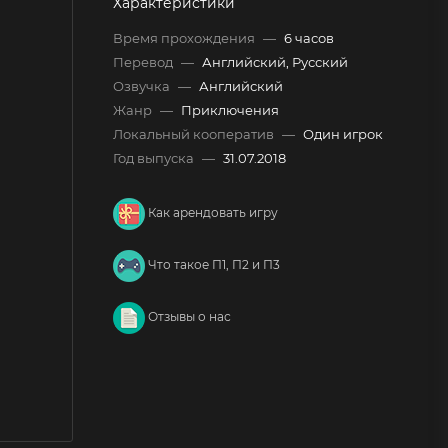
Характеристики
Время прохождения
—
6 часов
Перевод
—
Английский, Русский
Озвучка
—
Английский
Жанр
—
Приключения
Локальный кооператив
—
Один игрок
Год выпуска
—
31.07.2018
Как арендовать игру
Что такое П1, П2 и П3
Отзывы о нас