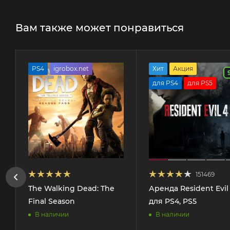
Вам также может понравиться
PS4
igrobox.net
Хит
Акция
для PS4
для PS5
151469
The Walking Dead: The
Аренда Resident Evil
Final Season
для PS4, PS5
В наличии
В наличии