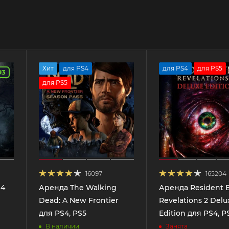
Хит
для PS4
для PS4
для PS5
93
для PS5
16097
165204
 4
Аренда The Walking
Аренда Resident E
Dead: A New Frontier
Revelations 2 Delu
для PS4, PS5
Edition для PS4, P
В наличии
Занята