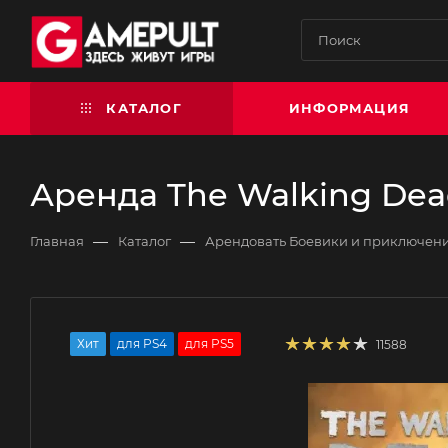
КАТАЛОГ
ИНФОРМАЦИЯ
Аренда The Walking Dead
—
—
Главная
Каталог
Арендовать Боевики и приключен
Хит
для PS4
для PS5
11588