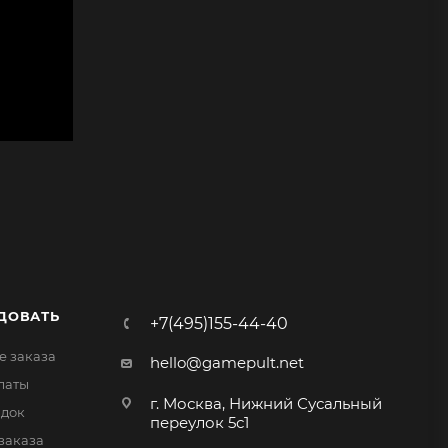
ДОВАТЬ
+7(495)155-44-40
 заказа
hello@gamepult.net
латы
г. Москва, Нижний Сусальный
идок
переулок 5с1
заказа