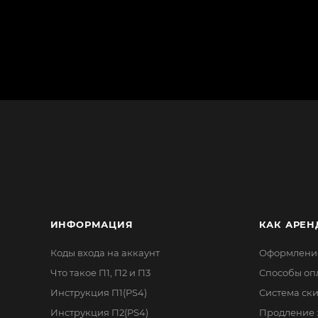
ИНФОРМАЦИЯ
КАК АРЕН
Коды входа на аккаунт
Оформление
Что такое П1, П2 и П3
Способы оп
Инструкция П1(PS4)
Система ск
Инструкция П2(PS4)
Продление 