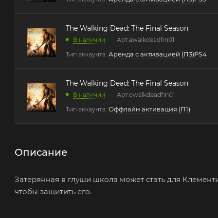
The Walking Dead: The Final Season
В наличии
Арт.
awalkdeadfin01
Аренда с активацией (П3)PS4
Тип аккаунта:
The Walking Dead: The Final Season
В наличии
Арт.
owalkdeadfin01
Оффлайн активация (П1)
Тип аккаунта:
Описание
Затерянная в глуши школа может стать для Клемен
чтобы защитить его.