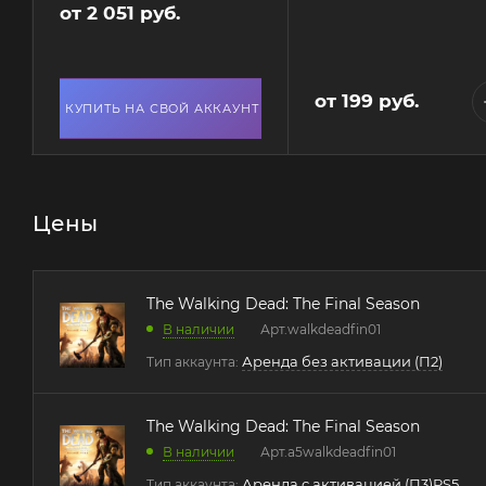
от
2 051 руб.
от
199 руб.
КУПИТЬ НА СВОЙ АККАУНТ
Цены
The Walking Dead: The Final Season
В наличии
Арт.
walkdeadfin01
Аренда без активации (П2)
Тип аккаунта:
The Walking Dead: The Final Season
В наличии
Арт.
a5walkdeadfin01
Аренда с активацией (П3)PS5
Тип аккаунта: