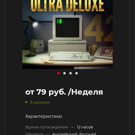
от
79 руб.
/Неделя
В наличии
Характеристики
Время прохождения
—
12 часов
Перевод
—
Английский, Русский