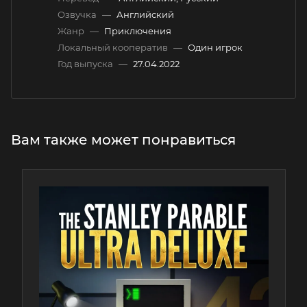
Озвучка
—
Английский
Жанр
—
Приключения
Локальный кооператив
—
Один игрок
Год выпуска
—
27.04.2022
Вам также может понравиться