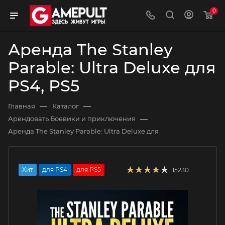
0
Аренда The Stanley
Parable: Ultra Deluxe для
PS4, PS5
—
—
Главная
Каталог
—
Арендовать Боевики и приключения
Аренда The Stanley Parable: Ultra Deluxe для
Хит
для PS4
для PS5
15230