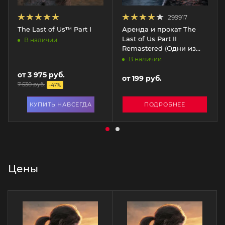
299917
The Last of Us™ Part I
Аренда и прокат The
Last of Us Part II
В наличии
Remastered (Одни из
нас. Часть II) для PS5
В наличии
от
3 975 руб.
от
199 руб.
7 530 руб.
-
47
%
КУПИТЬ НАВСЕГДА
ПОДРОБНЕЕ
Цены