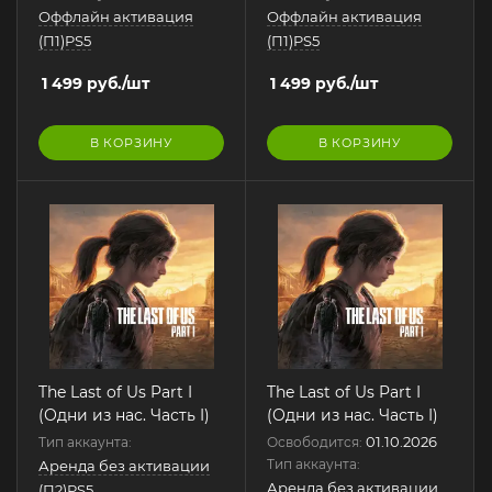
Оффлайн активация
Оффлайн активация
(П1)PS5
(П1)PS5
1 499
руб.
/шт
1 499
руб.
/шт
В КОРЗИНУ
В КОРЗИНУ
The Last of Us Part I
The Last of Us Part I
(Одни из нас. Часть I)
(Одни из нас. Часть I)
01.10.2026
Тип аккаунта:
Освободится:
Тип аккаунта:
Аренда без активации
Аренда без активации
(П2)PS5