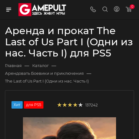
0
Аренда и прокат The
Last of Us Part I (Одни из
нас. Часть I) для PS5
—
—
Главная
Каталог
—
Арендовать Боевики и приключения
The Last of Us Part I (Одни из нас. Часть I)
Хит
для PS5
137242