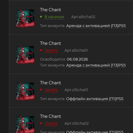
The Chant
В наличии
Арт.
a5tcha02
Аренда с активацией (П3)PS5
Тип аккаунта:
The Chant
Занята
Арт.
a5tcha01
06.08.2026
Освободится:
Аренда с активацией (П3)PS5
Тип аккаунта:
The Chant
Занята
Арт.
o5tcha01
Оффлайн активация (П1)PS5
Тип аккаунта:
The Chant
Занята
Арт.
o5tcha02
Оффлайн активация (П1)PS5
Тип аккаунта: