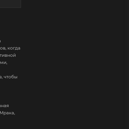
а
ов, когда
ативной
ми,
в, чтобы
вная
 Мрака,