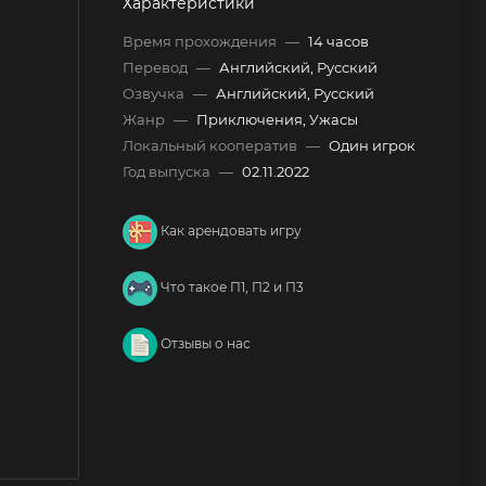
Характеристики
Время прохождения
—
14 часов
Перевод
—
Английский, Русский
Озвучка
—
Английский, Русский
Жанр
—
Приключения, Ужасы
Локальный кооператив
—
Один игрок
Год выпуска
—
02.11.2022
Как арендовать игру
Что такое П1, П2 и П3
Отзывы о нас