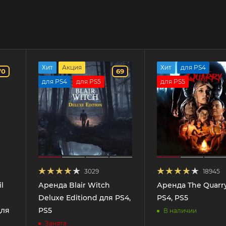
Хит
Акция
Хит
для PS4
70
69
для PS4
для PS5
для PS5
3029
18945
l
Аренда Blair Witch
Аренда The Quarr
Deluxe Editiond для PS4,
PS4, PS5
для
PS5
В наличии
Занята