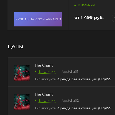
В наличии
от
1 499 руб.
КУПИТЬ НА СВОЙ АККАУНТ
Цены
The Chant
В наличии
Арт.
tcha01
Аренда без активации (П2)PS5
Тип аккаунта:
The Chant
В наличии
Арт.
tcha02
Аренда без активации (П2)PS5
Тип аккаунта: