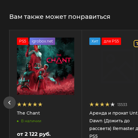
Вам также может понравиться
PS5
igrobox.net
Хит
для PS5
13533
The Chant
Аренда и прокат Unti
Dawn (Дожить до
В наличии
рассвета) Remaster 
от
2 122 руб.
PS5