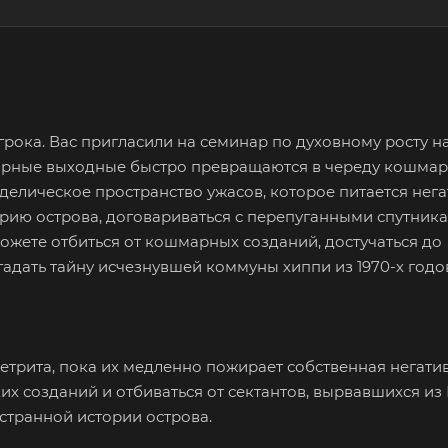
рока. Вас пригласили на семинар по духовному росту н
мирные выходные быстро превращаются в череду кошмар
делическое пространство ужасов, которое питается нег
орию острова, договариваться с перепуганными спутника
можете отбиться от кошмарных созданий, достучаться до
адать тайну исчезнувшей коммуны хиппи из 1970-х годо
етрита, пока их медленно пожирает собственная негати
их созданий и отбиваться от сектантов, вырвавшихся из
странной истории острова.