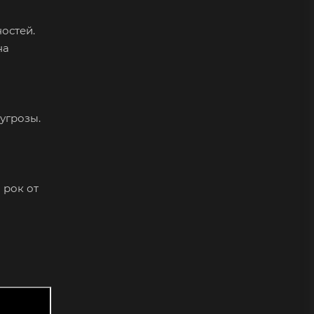
остей.
на
угрозы.
 рок от