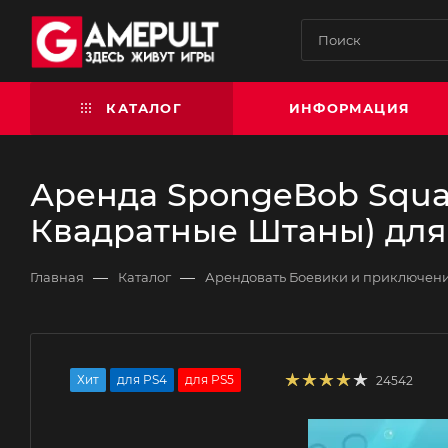
КАТАЛОГ
ИНФОРМАЦИЯ
Аренда SpongeBob Square
Квадратные Штаны) для 
—
—
Главная
Каталог
Арендовать Боевики и приключен
Хит
для PS4
для PS5
24542