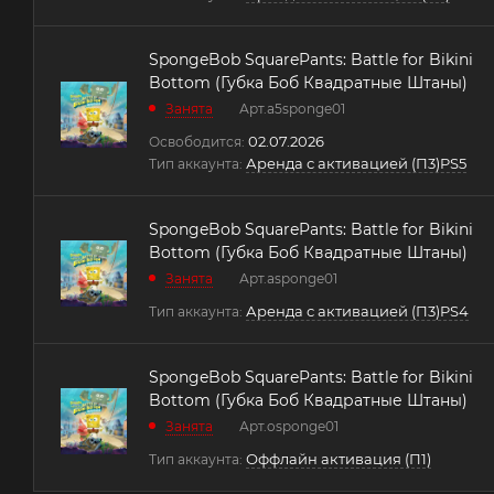
SpongeBob SquarePants: Battle for Bikini
Bottom (Губка Боб Квадратные Штаны)
Занята
Арт.
a5sponge01
02.07.2026
Освободится:
Аренда с активацией (П3)PS5
Тип аккаунта:
SpongeBob SquarePants: Battle for Bikini
Bottom (Губка Боб Квадратные Штаны)
Занята
Арт.
asponge01
Аренда с активацией (П3)PS4
Тип аккаунта:
SpongeBob SquarePants: Battle for Bikini
Bottom (Губка Боб Квадратные Штаны)
Занята
Арт.
osponge01
Оффлайн активация (П1)
Тип аккаунта: