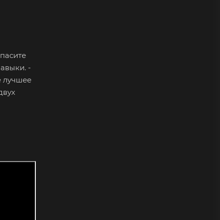
спасите
авыки. -
 лучшее
двух