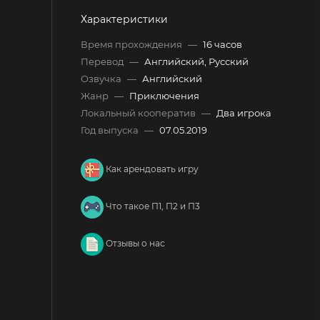
Характеристики
Время прохождения
—
16 часов
Перевод
—
Английский, Русский
Озвучка
—
Английский
Жанр
—
Приключения
Локальный кооператив
—
Два игрока
Год выпуска
—
07.05.2019
Как арендовать игру
Что такое П1, П2 и П3
Отзывы о нас