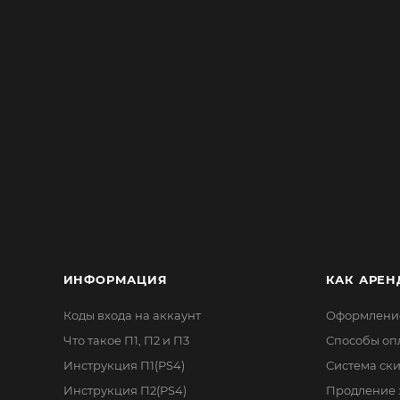
ИНФОРМАЦИЯ
КАК АРЕН
Коды входа на аккаунт
Оформление
Что такое П1, П2 и П3
Способы оп
Инструкция П1(PS4)
Система ск
Инструкция П2(PS4)
Продление 