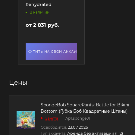
Rehydrated
В наличии
от
2 831 руб.
КУПИТЬ НА СВОЙ АККАУНТ
Цены
SpongeBob SquarePants: Battle for Bikini
Bottom (Губка Боб Квадратные Штаны)
Занята
Арт.
sponge01
23.07.2026
Освободится:
Аренда без активации (П2)
Тип аккаунта: