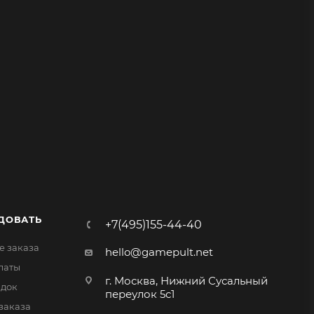
ДОВАТЬ
+7(495)155-44-40
 заказа
hello@gamepult.net
латы
г. Москва, Нижний Сусальный
идок
переулок 5с1
заказа