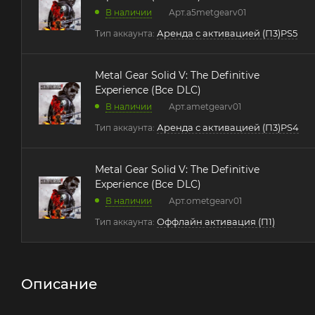
В наличии
Арт.
a5metgearv01
Аренда с активацией (П3)PS5
Тип аккаунта:
Metal Gear Solid V: The Definitive
Experience (Все DLC)
В наличии
Арт.
ametgearv01
Аренда с активацией (П3)PS4
Тип аккаунта:
Metal Gear Solid V: The Definitive
Experience (Все DLC)
В наличии
Арт.
ometgearv01
Оффлайн активация (П1)
Тип аккаунта:
Описание