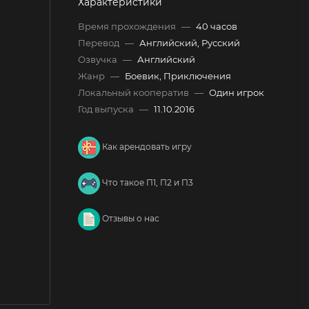
Характеристики
Время прохождения
—
40 часов
Перевод
—
Английский, Русский
Озвучка
—
Английский
Жанр
—
Боевик, Приключения
Локальный кооператив
—
Один игрок
Год выпуска
—
11.10.2016
Как арендовать игру
Что такое П1, П2 и П3
Отзывы о нас