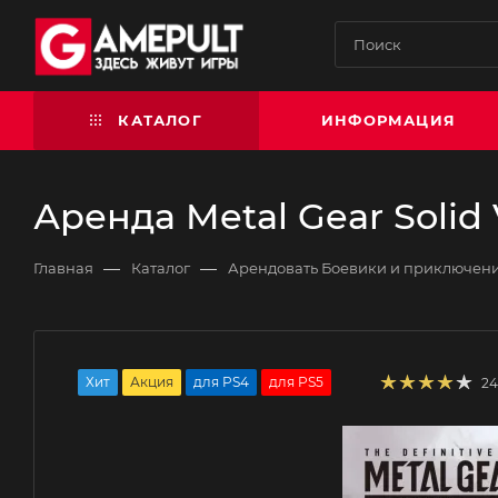
КАТАЛОГ
ИНФОРМАЦИЯ
Аренда Metal Gear Solid 
—
—
Главная
Каталог
Арендовать Боевики и приключен
Хит
Акция
для PS4
для PS5
2