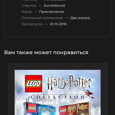
Озвучка
—
Английский
Жанр
—
Приключения
Локальный кооператив
—
Два игрока
Год выпуска
—
20.10.2016
Вам также может понравиться