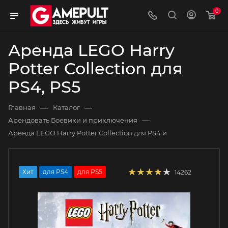
0
Аренда LEGO Harry
Potter Collection для
PS4, PS5
—
—
Главная
Каталог
—
Арендовать Боевики и приключения
Аренда LEGO Harry Potter Collection для PS4 и
Хит
для PS4
для PS5
14262