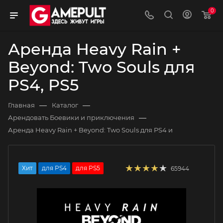
0
Аренда Heavy Rain +
Beyond: Two Souls для
PS4, PS5
—
—
Главная
Каталог
—
Арендовать Боевики и приключения
Аренда Heavy Rain + Beyond: Two Souls для PS4 и
Хит
для PS4
для PS5
65944