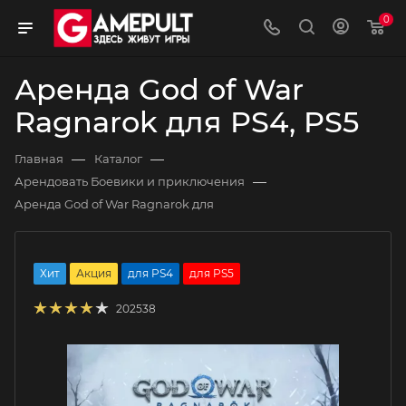
0
Аренда God of War
Ragnarok для PS4, PS5
—
—
Главная
Каталог
—
Арендовать Боевики и приключения
Аренда God of War Ragnarok для
Хит
Акция
для PS4
для PS5
202538