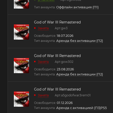
Оффлайн активация (П1)
Тип аккаунта:
God of War III Remastered
Занята
Арт.
gw3
18.07.2026
Освободится:
Аренда без активации (П2)
Тип аккаунта:
God of War III Remastered
Занята
Арт.
gow302
23.08.2026
Освободится:
Аренда без активации (П2)
Тип аккаунта:
God of War III Remastered
Занята
Арт.
a5godofwar3rem01
01.12.2026
Освободится:
Аренда с активацией (П3)PS5
Тип аккаунта: