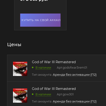
КУПИТЬ НА СВОЙ АККАУНТ
Цены
God of War III Remastered
В наличии
Арт.
godofwar3rem01
Аренда без активации (П2)
Тип аккаунта:
God of War III Remastered
В наличии
Арт.
gow301
Аренда без активации (П2)
Тип аккаунта: