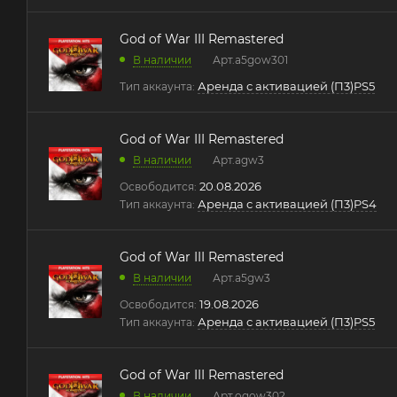
God of War III Remastered
В наличии
Арт.
a5gow301
Аренда с активацией (П3)PS5
Тип аккаунта:
God of War III Remastered
В наличии
Арт.
agw3
20.08.2026
Освободится:
Аренда с активацией (П3)PS4
Тип аккаунта:
God of War III Remastered
В наличии
Арт.
a5gw3
19.08.2026
Освободится:
Аренда с активацией (П3)PS5
Тип аккаунта:
God of War III Remastered
В наличии
Арт.
ogow302