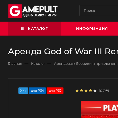
КАТАЛОГ
ИНФОРМАЦИЯ
Аренда God of War III R
—
—
Главная
Каталог
Арендовать Боевики и приключен
Хит
для PS4
для PS5
104169