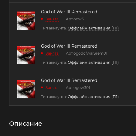
God of War III Remastered
Занята
Арт.
ogw3
Оффлайн активация (П1)
Тип аккаунта:
God of War III Remastered
Занята
Арт.
ogodofwar3rem01
Оффлайн активация (П1)
Тип аккаунта:
God of War III Remastered
Занята
Арт.
ogow301
Оффлайн активация (П1)
Тип аккаунта:
Описание