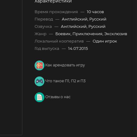
Характеристики
Время прохождения
—
10 часов
Перевод
—
Английский, Русский
Озвучка
—
Английский, Русский
Жанр
—
Боевик, Приключения, Эксклюзив
Локальный кооператив
—
Один игрок
Год выпуска
—
14.07.2015
Как арендовать игру
Что такое П1, П2 и П3
Отзывы о нас