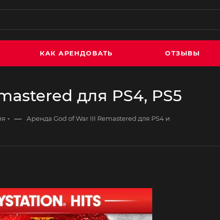
КАК АРЕНДОВАТЬ
ОТЗЫВЫ
emastered для PS4, PS5
—
ия
Аренда God of War III Remastered для PS4 и