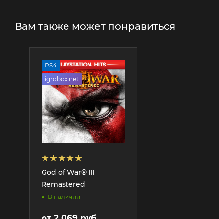
Вам также может понравиться
PS4
igrobox.net
God of War® III
Remastered
В наличии
от
2 069 руб.