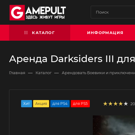
КАТАЛОГ
ИНФОРМАЦИЯ
Аренда Darksiders III дл
—
—
Главная
Каталог
Арендовать Боевики и приключен
Хит
Акция
для PS4
для PS5
20