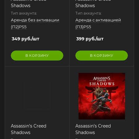
Shadows
Shadows
Тип аккаунта:
Тип аккаунта:
Аренда без активации
Аренда с активацией
(П2)PS5
(П3)PS5
349
руб.
/шт
399
руб.
/шт
В КОРЗИНУ
В КОРЗИНУ
Assassin’s Creed
Assassin’s Creed
Shadows
Shadows