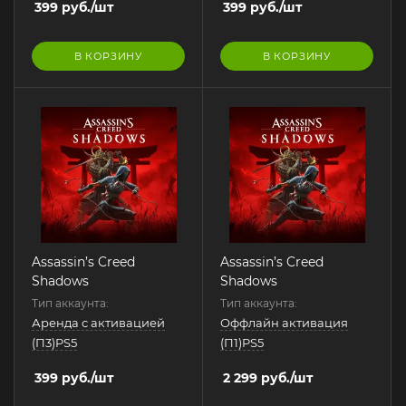
399
руб.
/шт
399
руб.
/шт
В КОРЗИНУ
В КОРЗИНУ
Assassin’s Creed
Assassin’s Creed
Shadows
Shadows
Тип аккаунта:
Тип аккаунта:
Аренда с активацией
Оффлайн активация
(П3)PS5
(П1)PS5
399
руб.
/шт
2 299
руб.
/шт