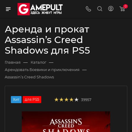
0
Аренда и прокат
Assassin’s Creed
Shadows для PS5
—
—
Главная
Каталог
—
Арендовать Боевики и приключения
Assassin’s Creed Shadows
Хит
для PS5
39957