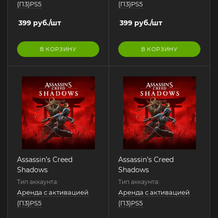
(П3)PS5
(П3)PS5
399
руб.
/шт
399
руб.
/шт
В КОРЗИНУ
В КОРЗИНУ
Assassin’s Creed
Assassin’s Creed
Shadows
Shadows
Тип аккаунта:
Тип аккаунта:
Аренда с активацией
Аренда с активацией
(П3)PS5
(П3)PS5