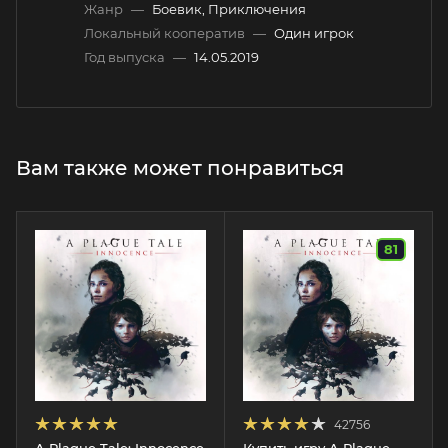
Жанр
—
Боевик, Приключения
Локальный кооператив
—
Один игрок
Год выпуска
—
14.05.2019
Вам также может понравиться
81
42756
A Plague Tale: Innocence
Купить игру A Plague