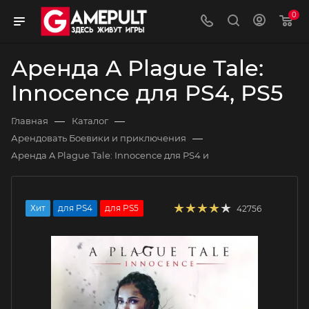
0
Аренда A Plague Tale:
Innocence для PS4, PS5
—
—
Главная
Каталог
—
Арендовать Боевики и приключения
Аренда A Plague Tale: Innocence для PS4 и
Хит
для PS4
для PS5
42756