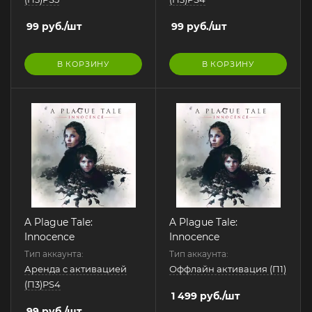
99
руб.
/шт
99
руб.
/шт
В КОРЗИНУ
В КОРЗИНУ
A Plague Tale:
A Plague Tale:
Innocence
Innocence
Тип аккаунта:
Тип аккаунта:
Аренда с активацией
Оффлайн активация (П1)
(П3)PS4
1 499
руб.
/шт
99
руб.
/шт